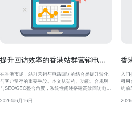
提升回访效率的香港站群营销电话
香
系统搭建要点
见
在香港市场，站群营销与电话回访的结合是提升转化
入门提醒
与客户留存的重要手段。本文从架构、功能、合规與
租用
与SEO/GEO整合角度，系统性阐述搭建高效回访电话
约前
系统的关键要点，帮助站群运营团队在本地化竞逐中
分，
2026年6月16日
202
实现更高效的客户触达和数据闭环。 理解香港市场与
单，
回访需求 香港用户偏好即时响应与中文（粤语/普通
致。 理解合同基本条款 租用时限与续约条款 合同中常
话）服务，回访时
见的