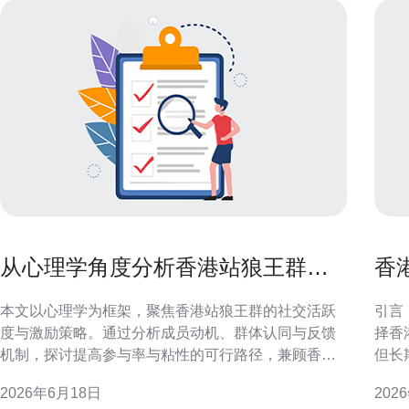
从心理学角度分析香港站狼王群社
香
交活跃度与激励方式
效
本文以心理学为框架，聚焦香港站狼王群的社交活跃
引言
度与激励策略。通过分析成员动机、群体认同与反馈
择香
机制，探讨提高参与率与粘性的可行路径，兼顾香港
但长
本地文化与线上社群行为特征，为社群运营提供理论
对S
2026年6月18日
202
与实务结合的参考。 群体特征与社交动机概述 香港站
障恢