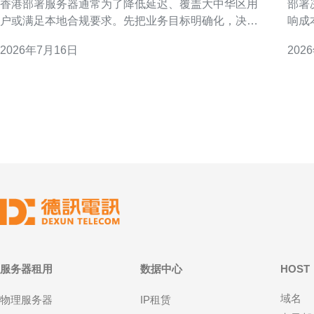
香港部署服务器通常为了降低延迟、覆盖大中华区用
部署
户或满足本地合规要求。先把业务目标明确化，决定
响成
是以用户体验为先、还是以合规与数据主权为主。清
出口
2026年7月16日
202
晰目标能避免采购时功能过度或不足，从而节省成本
力；
并提升投资回报。 评估业务需求与资源基线 在选购前
运行
应量化当前和未来12个月的CPU、内存、
发，
服务器租用
数据中心
HOST
域名
物理服务器
IP租赁