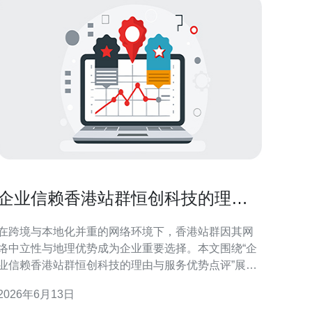
企业信赖香港站群恒创科技的理由
与服务优势点评
在跨境与本地化并重的网络环境下，香港站群因其网
络中立性与地理优势成为企业重要选择。本文围绕“企
业信赖香港站群恒创科技的理由与服务优势点评”展
开，解析技术、SEO、运维与合规四个核心要点，帮
2026年6月13日
助决策者在供应商评估与项目落地时更有依据。 香港