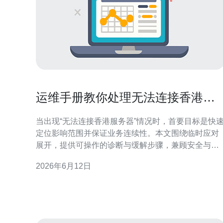
运维手册教你处理无法连接香港服
务器 的临时应对措施
当出现“无法连接香港服务器”情况时，首要目标是快
定位影响范围并保证业务连续性。本文围绕临时应对
展开，提供可操作的诊断与缓解步骤，兼顾安全与可
恢复性，适合运维团队参考执行，便于在短时间内采
2026年6月12日
取措施并降低用户影响。 确认问题范围：先分辨本
地、链路或目标故障 第一步要判断是单点还是广域影
响：从不同位置（办公室、云、境内机房）尝试访问