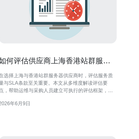
如何评估供应商上海香港站群服务
器服务质量与SLA条款
在选择上海与香港站群服务器供应商时，评估服务质
量与SLA条款至关重要。本文从多维度解读评估要
点，帮助运维与采购人员建立可执行的评估框架，确
保业务连续性与合规要求得到满足。 一、优先关注的
2026年6月9日
关键指标：可用性与SLA承诺 可用性指标是衡量服务
质量的基石。查看供应商的SLA中承诺的可用性百分
比（如99.9%），并关注如何定义停机、维护窗口与
不可抗力