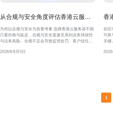
从合规与安全角度评估香港云服务
香
器哪家靠谱的依据
构
为何以合规与安全为首要考量 选择香港云服务器不能
在区
只看价格与延迟，合规与安全直接关系到业务持续性
可靠
与法务风险。合规不足会导致监管处罚、客户信任下
关键
降；安全缺陷则可能引发数据泄露与业务中断，尤其
如何
2026年8月5日
202
对金融、医疗等敏感行业影响更大。 关键合规因素概
本地
述 本地隐私法规与监管期待 香港个人资料（私隐）条
务器的安
例（PDPO）与隐私专员的指引要求对个人数据实施
枢纽
相应保护
1