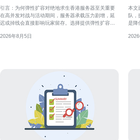
香港服务器以应对流量高峰
的
引言：为何弹性扩容对绝地求生香港服务器至关重要
本文
在高并发对战与活动期间，服务器承载压力剧增，延
队，
迟或掉线会直接影响玩家留存。选择提供弹性扩容的
是降
绝地求生香港服务器，可以在流量高峰快速扩展资源
性。 准备阶段：明确目标与参与方 在对接前，应梳理
2026年8月5日
202
并在低峰回收，既保证游戏体验，又控制运维成本。
业务
延迟与带宽：选择香港节点的首要考虑 香港地理位置
部负
靠近中国南部与东南亚，低延迟是主要优势。检验候
责人
选服务器时，应