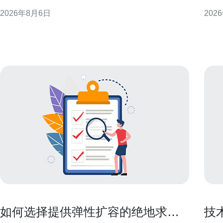
计、部署要点到运维实践，提供可落地的策略与建
与安
2026年8月6日
202
议，帮助企业在港部署高抗压能力的灾备方案，兼顾
服务
性能与合规性。 为什么选择香港的高防服务器作为灾
港作
备基础 选择香港的高防服务器作为灾备基础，有多个
可直
显
源。
如何选择提供弹性扩容的绝地求生
技