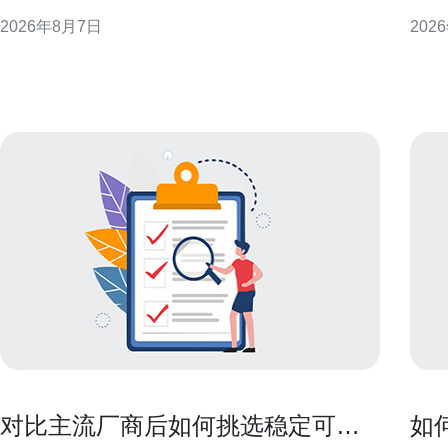
现或附加资源方式呈现，短期内会影响香港云服务器
计、
2026年8月7日
202
租金的公开报价与谈判空间，但长期租金走势仍受整
议，
体需求与基建成本约束。 季节性促销对租金的直接影
性能与合规性。
响 促销期间公开报价下降或出现试用期，会降低短期
备基础 选择香港的高防服务器作为灾
内企业的云端开
显
对比主流厂商后如何挑选稳定可靠
如