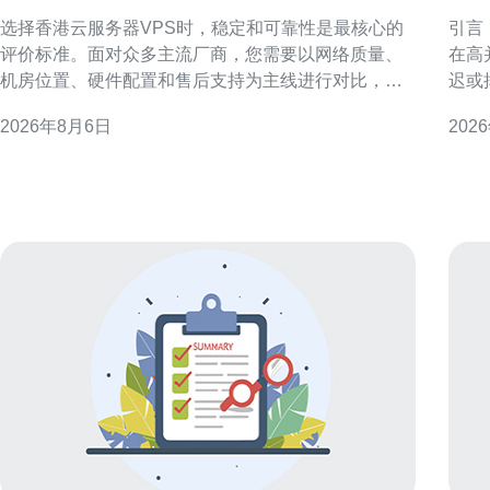
的香港云服务器vps服务
香
选择香港云服务器VPS时，稳定和可靠性是最核心的
引言
评价标准。面对众多主流厂商，您需要以网络质量、
在高
机房位置、硬件配置和售后支持为主线进行对比，并
迟或
结合业务类型和预算做出权衡，这样才能在实际运营
绝地
2026年8月6日
202
中减少故障和性能波动，确保线上服务稳定可用。 明
并在
确需求：为何稳定可靠比价格更重要 先明确业务需
延迟
求：是做面向中国内地的站点，还是面向国际用户？
靠近
不同场景对应不同
选服