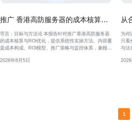
推广 香港高防服务器的成本核算与
从
ROI优化实操报告
器
导言：目标与方法论 本报告针对推广香港高防服务器
为何
的成本核算与ROI优化，提供系统性实操方法。内容覆
只看
盖成本构成、ROI模型、推广策略与监控体系，兼顾合
与法
规风险与运营落地，便于市场与技术团队协同决策。
降；
2026年8月5日
202
一、推广成本构成与核算方法 明确成本构成是核算前
对金融
提，包含渠道投入、创意制作、技术运维、带宽与安
述 
全费用及人员成本。采用分摊法与活
例（
相应
1