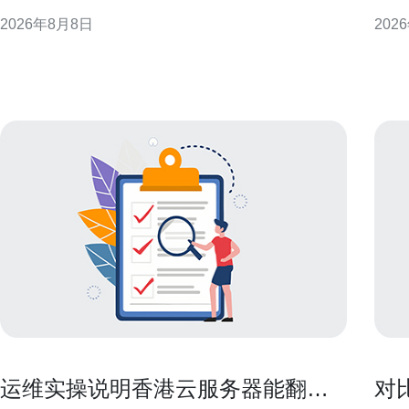
息。香港作为亚太网络枢纽，常作为跨境业务中继或
现或
2026年8月8日
202
节点，其网络表现直接影响用户体验与业务稳定性。
租金
因此，我们以多节点、多协议的实测方法评估典型场
体需求与基
景下的表现与瓶颈。 测试环境与方法论 测试在香港机
响 
房部署标准云
内企
运维实操说明香港云服务器能翻墙
对