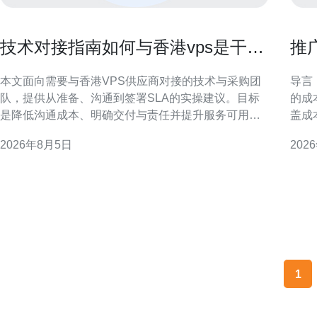
技术对接指南如何与香港vps是干嘛
推
的公司沟通需求与SLA条款
R
本文面向需要与香港VPS供应商对接的技术与采购团
导言：目标与
队，提供从准备、沟通到签署SLA的实操建议。目标
的成
是降低沟通成本、明确交付与责任并提升服务可用
盖成
性。 准备阶段：明确目标与参与方 在对接前，应梳理
规风
2026年8月5日
202
业务目标、流量峰值、合规要求与预算边界，明确内
一、推广
部负责人与审批节点。提前列出关键联系人、技术负
提，
责人和运维值班表，确保对接期间信息畅通。
全费
1