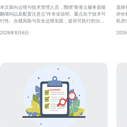
吗以及配置注意点
的
本文面向运维与技术管理人员，围绕“香港云服务器能
选择
翻墙吗以及配置注意点”作专业说明。重点在于技术可
评价
行性、合规风险与安全运维实践，提供可执行的治理
机房
与安全控制建议，而非规避监管的操作指南。 香港云
结合
2026年8月6日
202
服务器与访问境外内容的现实关系 从网络层面看，香
中减
港作为国际互联网枢纽，部署在该区域的云主机通常
确需
可直连全球互联网，因此在技术上可用于访问境外资
求：
源。但实际可达
不同