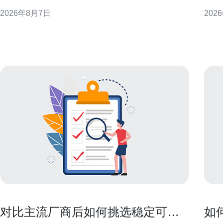
现或附加资源方式呈现，短期内会影响香港云服务器
计、
2026年8月7日
202
租金的公开报价与谈判空间，但长期租金走势仍受整
议，
体需求与基建成本约束。 季节性促销对租金的直接影
性能与合规性。
响 促销期间公开报价下降或出现试用期，会降低短期
备基础 选择香港的高防服务器作为灾
内企业的云端开
显
对比主流厂商后如何挑选稳定可靠
如