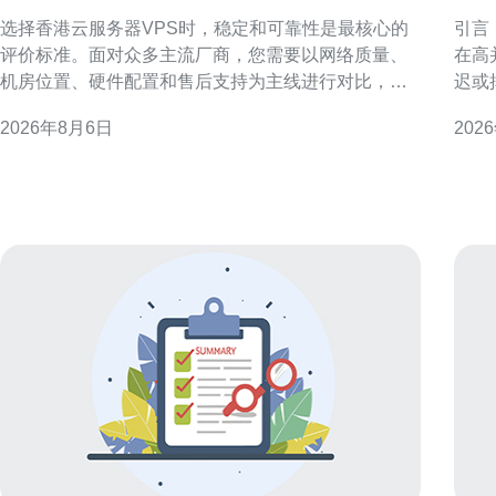
的香港云服务器vps服务
香
选择香港云服务器VPS时，稳定和可靠性是最核心的
引言
评价标准。面对众多主流厂商，您需要以网络质量、
在高
机房位置、硬件配置和售后支持为主线进行对比，并
迟或
结合业务类型和预算做出权衡，这样才能在实际运营
绝地
2026年8月6日
202
中减少故障和性能波动，确保线上服务稳定可用。 明
并在
确需求：为何稳定可靠比价格更重要 先明确业务需
延迟
求：是做面向中国内地的站点，还是面向国际用户？
靠近
不同场景对应不同
选服