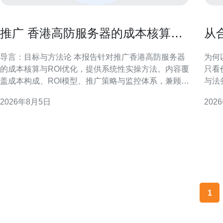
推广 香港高防服务器的成本核算与
从
ROI优化实操报告
器
导言：目标与方法论 本报告针对推广香港高防服务器
为何
的成本核算与ROI优化，提供系统性实操方法。内容覆
只看
盖成本构成、ROI模型、推广策略与监控体系，兼顾合
与法
规风险与运营落地，便于市场与技术团队协同决策。
降；
2026年8月5日
202
一、推广成本构成与核算方法 明确成本构成是核算前
对金融
提，包含渠道投入、创意制作、技术运维、带宽与安
述 
全费用及人员成本。采用分摊法与活
例（
相应
1