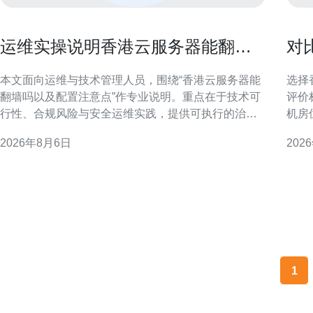
运维实操说明香港云服务器能翻墙
对
吗以及配置注意点
的
本文面向运维与技术管理人员，围绕“香港云服务器能
选择
翻墙吗以及配置注意点”作专业说明。重点在于技术可
评价
行性、合规风险与安全运维实践，提供可执行的治理
机房
与安全控制建议，而非规避监管的操作指南。 香港云
结合
2026年8月6日
202
服务器与访问境外内容的现实关系 从网络层面看，香
中减
港作为国际互联网枢纽，部署在该区域的云主机通常
确需
可直连全球互联网，因此在技术上可用于访问境外资
求：
源。但实际可达
不同
1