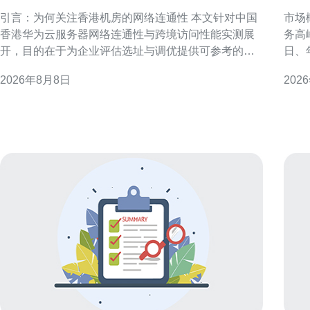
与跨境访问性能实测
影
引言：为何关注香港机房的网络连通性 本文针对中国
市场
香港华为云服务器网络连通性与跨境访问性能实测展
务高
开，目的在于为企业评估选址与调优提供可参考的信
日、
息。香港作为亚太网络枢纽，常作为跨境业务中继或
现或
2026年8月8日
202
节点，其网络表现直接影响用户体验与业务稳定性。
租金
因此，我们以多节点、多协议的实测方法评估典型场
体需求与基
景下的表现与瓶颈。 测试环境与方法论 测试在香港机
响 
房部署标准云
内企