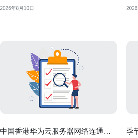
质量和实际部署建议，帮助工程师与运营在成本与体
度出
2026年8月10日
202
验之间做出权衡。 香港VPS线路分类与常见差异 香港
的本
VPS通常分为低价共享线路与高端专线或定制网络。
线，确保
二者在带宽保障、骨干互联、抗拥塞能力与流量管理
上存在明
中国香港华为云服务器网络连通性
季