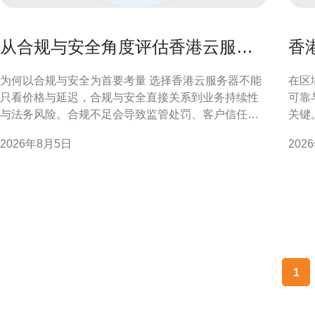
从合规与安全角度评估香港云服务
香
器哪家靠谱的依据
构
为何以合规与安全为首要考量 选择香港云服务器不能
在区
只看价格与延迟，合规与安全直接关系到业务持续性
可靠
与法务风险。合规不足会导致监管处罚、客户信任下
关键
降；安全缺陷则可能引发数据泄露与业务中断，尤其
如何
2026年8月5日
202
对金融、医疗等敏感行业影响更大。 关键合规因素概
本地
述 本地隐私法规与监管期待 香港个人资料（私隐）条
务器的安
例（PDPO）与隐私专员的指引要求对个人数据实施
枢纽
相应保护
1