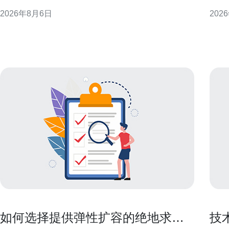
计、部署要点到运维实践，提供可落地的策略与建
与安
2026年8月6日
202
议，帮助企业在港部署高抗压能力的灾备方案，兼顾
服务
性能与合规性。 为什么选择香港的高防服务器作为灾
港作
备基础 选择香港的高防服务器作为灾备基础，有多个
可直
显
源。
如何选择提供弹性扩容的绝地求生
技