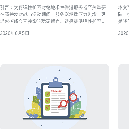
香港服务器以应对流量高峰
的
引言：为何弹性扩容对绝地求生香港服务器至关重要
本文
在高并发对战与活动期间，服务器承载压力剧增，延
队，
迟或掉线会直接影响玩家留存。选择提供弹性扩容的
是降
绝地求生香港服务器，可以在流量高峰快速扩展资源
性。 准备阶段：明确目标与参与方 在对接前，应梳理
2026年8月5日
202
并在低峰回收，既保证游戏体验，又控制运维成本。
业务
延迟与带宽：选择香港节点的首要考虑 香港地理位置
部负
靠近中国南部与东南亚，低延迟是主要优势。检验候
责人
选服务器时，应