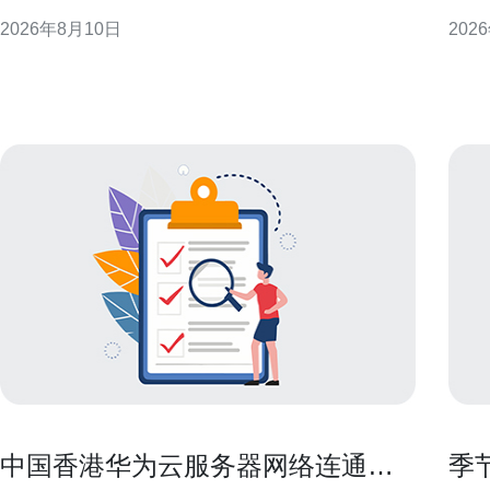
质量和实际部署建议，帮助工程师与运营在成本与体
度出
2026年8月10日
202
验之间做出权衡。 香港VPS线路分类与常见差异 香港
的本
VPS通常分为低价共享线路与高端专线或定制网络。
线，确保
二者在带宽保障、骨干互联、抗拥塞能力与流量管理
上存在明
中国香港华为云服务器网络连通性
季