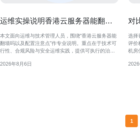
运维实操说明香港云服务器能翻墙
对
吗以及配置注意点
的
本文面向运维与技术管理人员，围绕“香港云服务器能
选择
翻墙吗以及配置注意点”作专业说明。重点在于技术可
评价
行性、合规风险与安全运维实践，提供可执行的治理
机房
与安全控制建议，而非规避监管的操作指南。 香港云
结合
2026年8月6日
202
服务器与访问境外内容的现实关系 从网络层面看，香
中减
港作为国际互联网枢纽，部署在该区域的云主机通常
确需
可直连全球互联网，因此在技术上可用于访问境外资
求：
源。但实际可达
不同
1