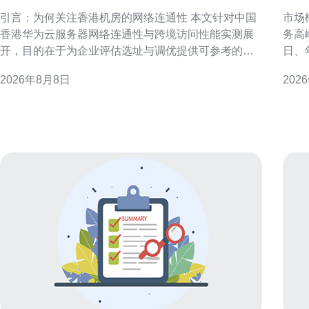
与跨境访问性能实测
影
引言：为何关注香港机房的网络连通性 本文针对中国
市场
香港华为云服务器网络连通性与跨境访问性能实测展
务高
开，目的在于为企业评估选址与调优提供可参考的信
日、
息。香港作为亚太网络枢纽，常作为跨境业务中继或
现或
2026年8月8日
202
节点，其网络表现直接影响用户体验与业务稳定性。
租金
因此，我们以多节点、多协议的实测方法评估典型场
体需求与基
景下的表现与瓶颈。 测试环境与方法论 测试在香港机
响 
房部署标准云
内企