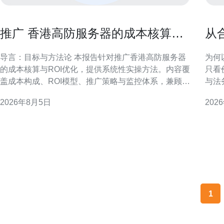
推广 香港高防服务器的成本核算与
从
ROI优化实操报告
器
导言：目标与方法论 本报告针对推广香港高防服务器
为何
的成本核算与ROI优化，提供系统性实操方法。内容覆
只看
盖成本构成、ROI模型、推广策略与监控体系，兼顾合
与法
规风险与运营落地，便于市场与技术团队协同决策。
降；
2026年8月5日
202
一、推广成本构成与核算方法 明确成本构成是核算前
对金融
提，包含渠道投入、创意制作、技术运维、带宽与安
述 
全费用及人员成本。采用分摊法与活
例（
相应
1