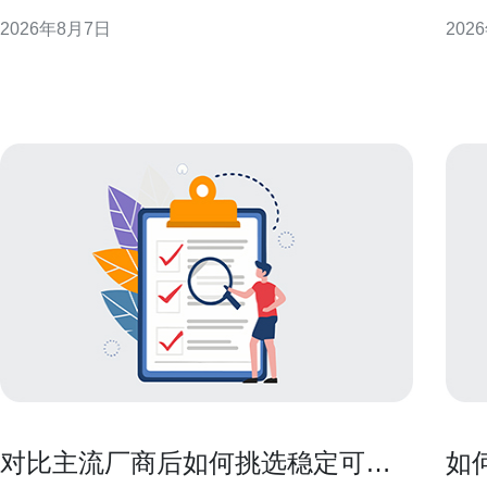
现或附加资源方式呈现，短期内会影响香港云服务器
计、
2026年8月7日
202
租金的公开报价与谈判空间，但长期租金走势仍受整
议，
体需求与基建成本约束。 季节性促销对租金的直接影
性能与合规性。
响 促销期间公开报价下降或出现试用期，会降低短期
备基础 选择香港的高防服务器作为灾
内企业的云端开
显
对比主流厂商后如何挑选稳定可靠
如