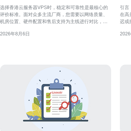
的香港云服务器vps服务
香
选择香港云服务器VPS时，稳定和可靠性是最核心的
引言
评价标准。面对众多主流厂商，您需要以网络质量、
在高
机房位置、硬件配置和售后支持为主线进行对比，并
迟或
结合业务类型和预算做出权衡，这样才能在实际运营
绝地
2026年8月6日
202
中减少故障和性能波动，确保线上服务稳定可用。 明
并在
确需求：为何稳定可靠比价格更重要 先明确业务需
延迟
求：是做面向中国内地的站点，还是面向国际用户？
靠近
不同场景对应不同
选服