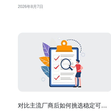
现或附加资源方式呈现，短期内会影响香港云服务器
2026年8月7日
租金的公开报价与谈判空间，但长期租金走势仍受整
体需求与基建成本约束。 季节性促销对租金的直接影
响 促销期间公开报价下降或出现试用期，会降低短期
内企业的云端开
对比主流厂商后如何挑选稳定可靠