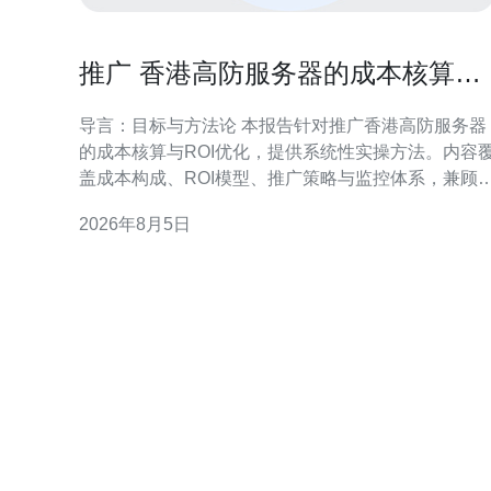
推广 香港高防服务器的成本核算与
ROI优化实操报告
导言：目标与方法论 本报告针对推广香港高防服务器
的成本核算与ROI优化，提供系统性实操方法。内容
盖成本构成、ROI模型、推广策略与监控体系，兼顾
规风险与运营落地，便于市场与技术团队协同决策。
2026年8月5日
一、推广成本构成与核算方法 明确成本构成是核算前
提，包含渠道投入、创意制作、技术运维、带宽与安
全费用及人员成本。采用分摊法与活