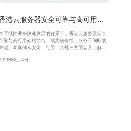
香港云服务器安全可靠与高可用架
构结合提升业务连续性的案例
在区域性业务快速发展的背景下，香港云服务器安全
可靠与高可用架构结合，成为确保线上服务不间断的
关键。本案例从安全、可用、合规三方面切入，解析
如何在香港部署具备高业务连续性的云端环境，兼顾
2026年8月4日
本地法规与延迟要求，达到稳健运营目标。 香港云服
务器的安全挑战与合规要求 香港作为国际金融与数据
枢纽，云服务需面临跨境数据流、隐私保护及监管合