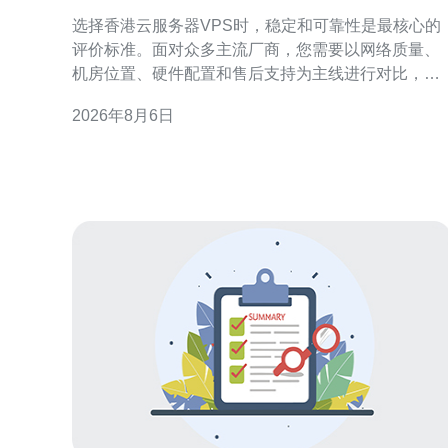
的香港云服务器vps服务
选择香港云服务器VPS时，稳定和可靠性是最核心的
评价标准。面对众多主流厂商，您需要以网络质量、
机房位置、硬件配置和售后支持为主线进行对比，并
结合业务类型和预算做出权衡，这样才能在实际运营
2026年8月6日
中减少故障和性能波动，确保线上服务稳定可用。 明
确需求：为何稳定可靠比价格更重要 先明确业务需
求：是做面向中国内地的站点，还是面向国际用户？
不同场景对应不同