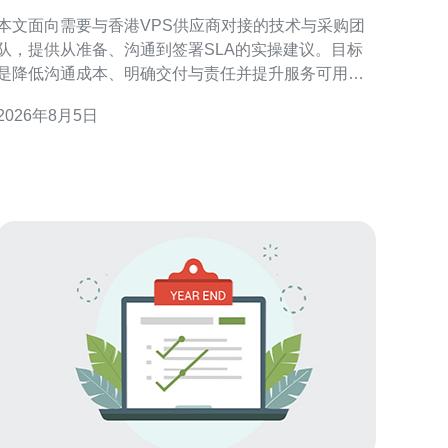
的公司沟通需求与SLA条款
本文面向需要与香港VPS供应商对接的技术与采购团
队，提供从准备、沟通到签署SLA的实操建议。目标
是降低沟通成本、明确交付与责任并提升服务可用
 准备阶段：明确目标与参与方 在对接前，应梳理
2026年8月5日
业务目标、流量峰值、合规要求与预算边界，明确内
部负责人与审批节点。提前列出关键联系人、技术负
责人和运维值班表，确保对接期间信息畅通。