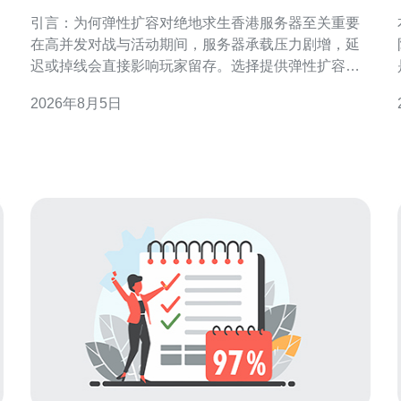
香港服务器以应对流量高峰
引言：为何弹性扩容对绝地求生香港服务器至关重要
在高并发对战与活动期间，服务器承载压力剧增，延
迟或掉线会直接影响玩家留存。选择提供弹性扩容的
绝地求生香港服务器，可以在流量高峰快速扩展资源
性。
2026年8月5日
并在低峰回收，既保证游戏体验，又控制运维成本。
延迟与带宽：选择香港节点的首要考虑 香港地理位置
靠近中国南部与东南亚，低延迟是主要优势。检验候
选服务器时，应