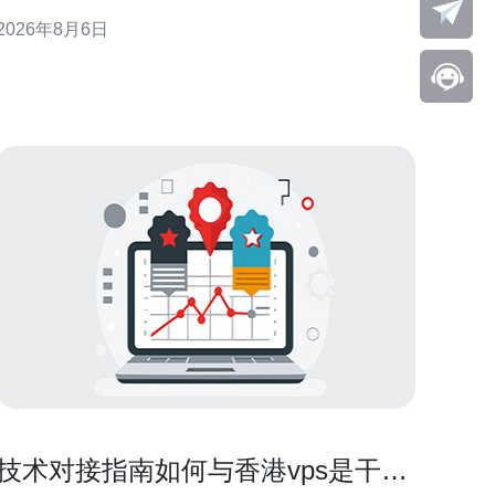
与安全控制建议，而非规避监管的操作指南。 香港云
2026年8月6日
服务器与访问境外内容的现实关系 从网络层面看，香
港作为国际互联网枢纽，部署在该区域的云主机通常
可直连全球互联网，因此在技术上可用于访问境外资
源。但实际可达
技术对接指南如何与香港vps是干嘛