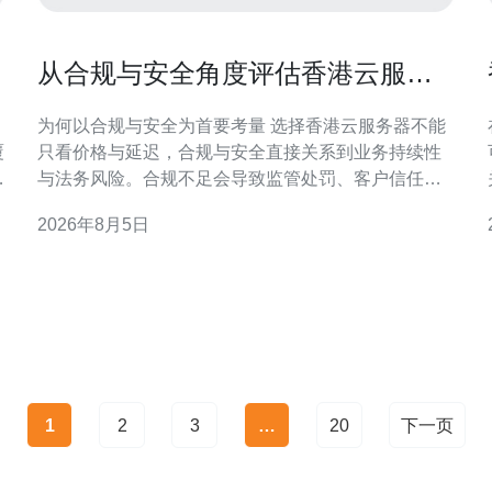
从合规与安全角度评估香港云服务
器哪家靠谱的依据
为何以合规与安全为首要考量 选择香港云服务器不能
覆
只看价格与延迟，合规与安全直接关系到业务持续性
合
与法务风险。合规不足会导致监管处罚、客户信任下
降；安全缺陷则可能引发数据泄露与业务中断，尤其
2026年8月5日
对金融、医疗等敏感行业影响更大。 关键合规因素概
述 本地隐私法规与监管期待 香港个人资料（私隐）条
例（PDPO）与隐私专员的指引要求对个人数据实施
相应保护
1
2
3
…
20
下一页