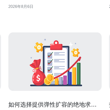
计、部署要点到运维实践，提供可落地的策略与建
2026年8月6日
议，帮助企业在港部署高抗压能力的灾备方案，兼顾
性能与合规性。 为什么选择香港的高防服务器作为灾
备基础 选择香港的高防服务器作为灾备基础，有多个
显
如何选择提供弹性扩容的绝地求生