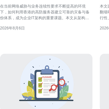
靠的灾备与备份体系
吗
在当前网络威胁与业务连续性要求不断提高的环境
本文
下，如何利用香港的高防服务器建立可靠的灾备与备
翻墙
份体系，成为企业IT架构的重要课题。本文从架构设
行性
计、部署要点到运维实践，提供可落地的策略与建
与安
2026年8月6日
202
议，帮助企业在港部署高抗压能力的灾备方案，兼顾
服务
性能与合规性。 为什么选择香港的高防服务器作为灾
港作
备基础 选择香港的高防服务器作为灾备基础，有多个
可直
显
源。