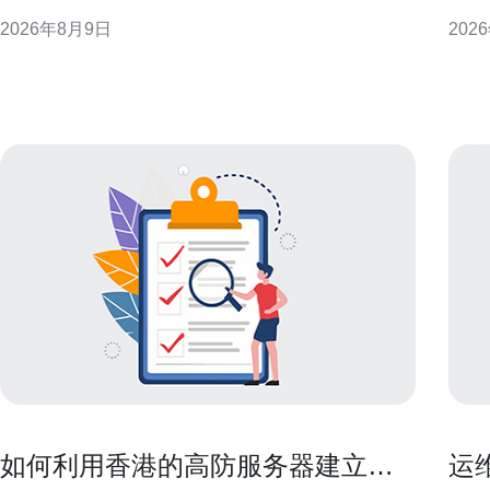
影响业务连续性。通过提前规划冗余与容灾，可以尽
息。
2026年8月9日
202
量降低单点失效风险，保证可用性与用户体验，同时
节点
满足运维可控与快速恢复的要求。 链路故障的常见场
因此
景与对业务的影响 常见链路故障包括上游ISP中断、
景下的表现与
机房
房部
如何利用香港的高防服务器建立可
运