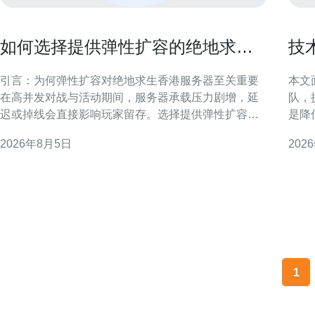
如何选择提供弹性扩容的绝地求生
技
香港服务器以应对流量高峰
的
引言：为何弹性扩容对绝地求生香港服务器至关重要
本文
在高并发对战与活动期间，服务器承载压力剧增，延
队，
迟或掉线会直接影响玩家留存。选择提供弹性扩容的
是降
绝地求生香港服务器，可以在流量高峰快速扩展资源
性。 准备阶段：明确目标与参与方 在对接前，应梳理
2026年8月5日
202
并在低峰回收，既保证游戏体验，又控制运维成本。
业务
延迟与带宽：选择香港节点的首要考虑 香港地理位置
部负
靠近中国南部与东南亚，低延迟是主要优势。检验候
责人
选服务器时，应
1