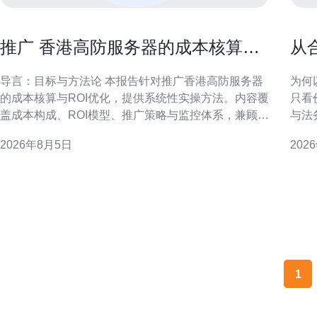
推广 香港高防服务器的成本核算与
从
ROI优化实操报告
器
导言：目标与方法论 本报告针对推广香港高防服务器
为何
的成本核算与ROI优化，提供系统性实操方法。内容覆
只看
盖成本构成、ROI模型、推广策略与监控体系，兼顾合
与法
规风险与运营落地，便于市场与技术团队协同决策。
降；
2026年8月5日
202
一、推广成本构成与核算方法 明确成本构成是核算前
对金融
提，包含渠道投入、创意制作、技术运维、带宽与安
述 
全费用及人员成本。采用分摊法与活
例（
相应
1