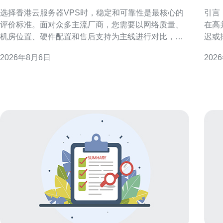
的香港云服务器vps服务
香
选择香港云服务器VPS时，稳定和可靠性是最核心的
引言
评价标准。面对众多主流厂商，您需要以网络质量、
在高
机房位置、硬件配置和售后支持为主线进行对比，并
迟或
结合业务类型和预算做出权衡，这样才能在实际运营
绝地
2026年8月6日
202
中减少故障和性能波动，确保线上服务稳定可用。 明
并在
确需求：为何稳定可靠比价格更重要 先明确业务需
延迟
求：是做面向中国内地的站点，还是面向国际用户？
靠近
不同场景对应不同
选服