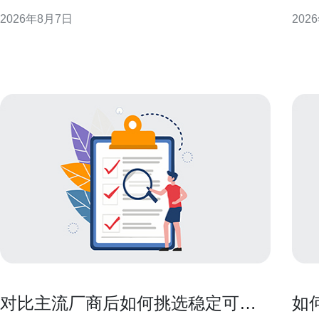
现或附加资源方式呈现，短期内会影响香港云服务器
计、
2026年8月7日
202
租金的公开报价与谈判空间，但长期租金走势仍受整
议，
体需求与基建成本约束。 季节性促销对租金的直接影
性能与合规性。
响 促销期间公开报价下降或出现试用期，会降低短期
备基础 选择香港的高防服务器作为灾
内企业的云端开
显
对比主流厂商后如何挑选稳定可靠
如