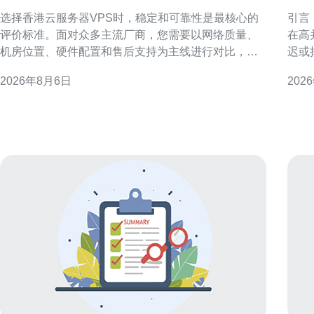
的香港云服务器vps服务
香
选择香港云服务器VPS时，稳定和可靠性是最核心的
引言
评价标准。面对众多主流厂商，您需要以网络质量、
在高
机房位置、硬件配置和售后支持为主线进行对比，并
迟或
结合业务类型和预算做出权衡，这样才能在实际运营
绝地
2026年8月6日
202
中减少故障和性能波动，确保线上服务稳定可用。 明
并在
确需求：为何稳定可靠比价格更重要 先明确业务需
延迟
求：是做面向中国内地的站点，还是面向国际用户？
靠近
不同场景对应不同
选服