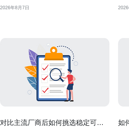
现或附加资源方式呈现，短期内会影响香港云服务器
计、
2026年8月7日
202
租金的公开报价与谈判空间，但长期租金走势仍受整
议，
体需求与基建成本约束。 季节性促销对租金的直接影
性能与合规性。
响 促销期间公开报价下降或出现试用期，会降低短期
备基础 选择香港的高防服务器作为灾
内企业的云端开
显
对比主流厂商后如何挑选稳定可靠
如