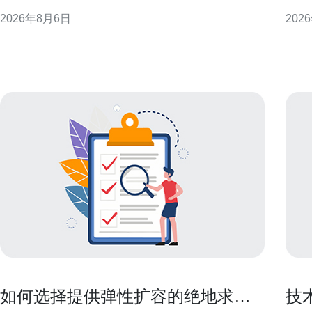
计、部署要点到运维实践，提供可落地的策略与建
与安
2026年8月6日
202
议，帮助企业在港部署高抗压能力的灾备方案，兼顾
服务
性能与合规性。 为什么选择香港的高防服务器作为灾
港作
备基础 选择香港的高防服务器作为灾备基础，有多个
可直
显
源。
如何选择提供弹性扩容的绝地求生
技