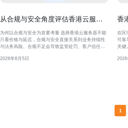
从合规与安全角度评估香港云服务
香
器哪家靠谱的依据
构
为何以合规与安全为首要考量 选择香港云服务器不能
在区
只看价格与延迟，合规与安全直接关系到业务持续性
可靠
与法务风险。合规不足会导致监管处罚、客户信任下
关键
降；安全缺陷则可能引发数据泄露与业务中断，尤其
如何
2026年8月5日
202
对金融、医疗等敏感行业影响更大。 关键合规因素概
本地
述 本地隐私法规与监管期待 香港个人资料（私隐）条
务器的安
例（PDPO）与隐私专员的指引要求对个人数据实施
枢纽
相应保护
1