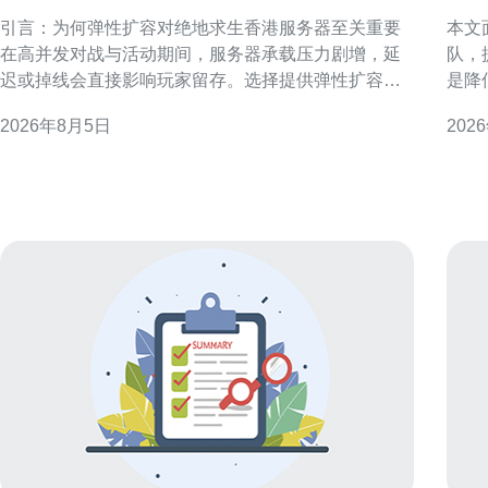
香港服务器以应对流量高峰
的
引言：为何弹性扩容对绝地求生香港服务器至关重要
本文
在高并发对战与活动期间，服务器承载压力剧增，延
队，
迟或掉线会直接影响玩家留存。选择提供弹性扩容的
是降
绝地求生香港服务器，可以在流量高峰快速扩展资源
性。 准备阶段：明确目标与参与方 在对接前，应梳理
2026年8月5日
202
并在低峰回收，既保证游戏体验，又控制运维成本。
业务
延迟与带宽：选择香港节点的首要考虑 香港地理位置
部负
靠近中国南部与东南亚，低延迟是主要优势。检验候
责人
选服务器时，应