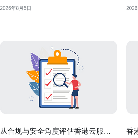
绝地求生香港服务器，可以在流量高峰快速扩展资源
性。 准备阶段：明确目标与参与方 在对接前，应梳理
2026年8月5日
202
并在低峰回收，既保证游戏体验，又控制运维成本。
业务
延迟与带宽：选择香港节点的首要考虑 香港地理位置
部负
靠近中国南部与东南亚，低延迟是主要优势。检验候
责人
选服务器时，应
从合规与安全角度评估香港云服务
香