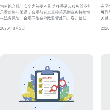
器哪家靠谱的依据
构
为何以合规与安全为首要考量 选择香港云服务器不能
在区
只看价格与延迟，合规与安全直接关系到业务持续性
可靠
与法务风险。合规不足会导致监管处罚、客户信任下
关键
降；安全缺陷则可能引发数据泄露与业务中断，尤其
如何
2026年8月5日
202
对金融、医疗等敏感行业影响更大。 关键合规因素概
本地
述 本地隐私法规与监管期待 香港个人资料（私隐）条
务器的安
例（PDPO）与隐私专员的指引要求对个人数据实施
枢纽
相应保护