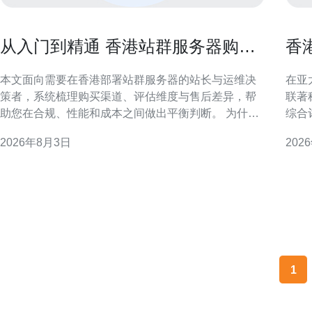
从入门到精通 香港站群服务器购买
香
渠道与售后服务比较
与
本文面向需要在香港部署站群服务器的站长与运维决
在亚
策者，系统梳理购买渠道、评估维度与售后差异，帮
联著
助您在合规、性能和成本之间做出平衡判断。 为什么
综合
选择香港站群服务器 香港地理位置与国际网络互联优
“香
2026年8月3日
202
势明显，适合面向国内与海外访客的站群架构。选择
为什
香港节点，既能提升访问速度，又便于获取国际IP资
南亚
源与多线带宽。 购买渠道概述：三类主流通
务。
以及
1