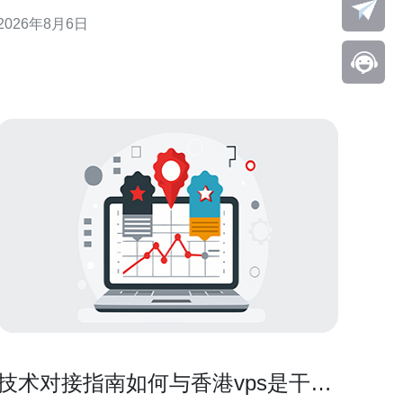
与安全控制建议，而非规避监管的操作指南。 香港云
2026年8月6日
服务器与访问境外内容的现实关系 从网络层面看，香
港作为国际互联网枢纽，部署在该区域的云主机通常
可直连全球互联网，因此在技术上可用于访问境外资
源。但实际可达
技术对接指南如何与香港vps是干嘛