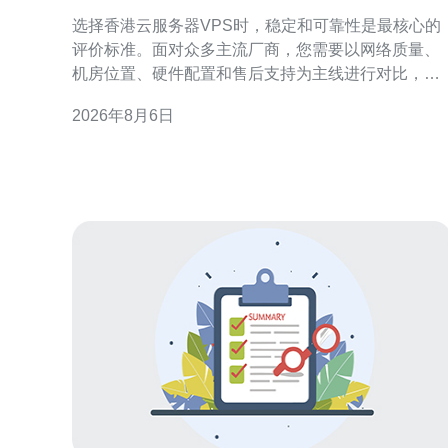
的香港云服务器vps服务
选择香港云服务器VPS时，稳定和可靠性是最核心的
评价标准。面对众多主流厂商，您需要以网络质量、
机房位置、硬件配置和售后支持为主线进行对比，并
结合业务类型和预算做出权衡，这样才能在实际运营
2026年8月6日
中减少故障和性能波动，确保线上服务稳定可用。 明
确需求：为何稳定可靠比价格更重要 先明确业务需
求：是做面向中国内地的站点，还是面向国际用户？
不同场景对应不同