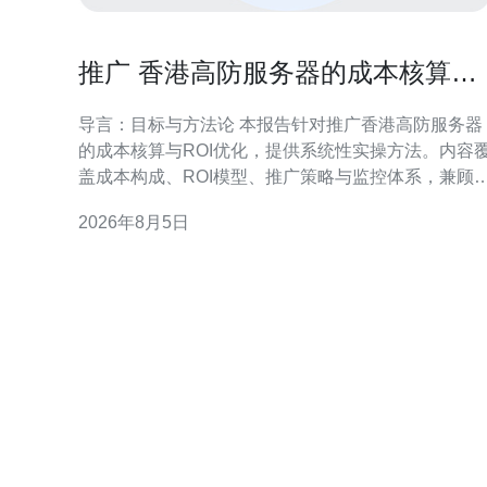
推广 香港高防服务器的成本核算与
ROI优化实操报告
导言：目标与方法论 本报告针对推广香港高防服务器
的成本核算与ROI优化，提供系统性实操方法。内容
盖成本构成、ROI模型、推广策略与监控体系，兼顾
规风险与运营落地，便于市场与技术团队协同决策。
2026年8月5日
一、推广成本构成与核算方法 明确成本构成是核算前
提，包含渠道投入、创意制作、技术运维、带宽与安
全费用及人员成本。采用分摊法与活