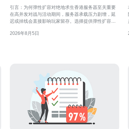
香港服务器以应对流量高峰
引言：为何弹性扩容对绝地求生香港服务器至关重要
在高并发对战与活动期间，服务器承载压力剧增，延
迟或掉线会直接影响玩家留存。选择提供弹性扩容的
绝地求生香港服务器，可以在流量高峰快速扩展资源
性。
2026年8月5日
并在低峰回收，既保证游戏体验，又控制运维成本。
延迟与带宽：选择香港节点的首要考虑 香港地理位置
靠近中国南部与东南亚，低延迟是主要优势。检验候
选服务器时，应