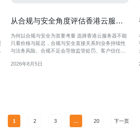
从合规与安全角度评估香港云服务
器哪家靠谱的依据
为何以合规与安全为首要考量 选择香港云服务器不能
覆
只看价格与延迟，合规与安全直接关系到业务持续性
合
与法务风险。合规不足会导致监管处罚、客户信任下
降；安全缺陷则可能引发数据泄露与业务中断，尤其
2026年8月5日
对金融、医疗等敏感行业影响更大。 关键合规因素概
述 本地隐私法规与监管期待 香港个人资料（私隐）条
例（PDPO）与隐私专员的指引要求对个人数据实施
相应保护
1
2
3
…
20
下一页