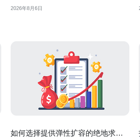
计、部署要点到运维实践，提供可落地的策略与建
2026年8月6日
议，帮助企业在港部署高抗压能力的灾备方案，兼顾
性能与合规性。 为什么选择香港的高防服务器作为灾
备基础 选择香港的高防服务器作为灾备基础，有多个
显
如何选择提供弹性扩容的绝地求生