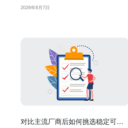
现或附加资源方式呈现，短期内会影响香港云服务器
2026年8月7日
租金的公开报价与谈判空间，但长期租金走势仍受整
体需求与基建成本约束。 季节性促销对租金的直接影
响 促销期间公开报价下降或出现试用期，会降低短期
内企业的云端开
对比主流厂商后如何挑选稳定可靠