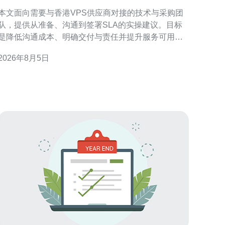
的公司沟通需求与SLA条款
本文面向需要与香港VPS供应商对接的技术与采购团
队，提供从准备、沟通到签署SLA的实操建议。目标
是降低沟通成本、明确交付与责任并提升服务可用
 准备阶段：明确目标与参与方 在对接前，应梳理
2026年8月5日
业务目标、流量峰值、合规要求与预算边界，明确内
部负责人与审批节点。提前列出关键联系人、技术负
责人和运维值班表，确保对接期间信息畅通。