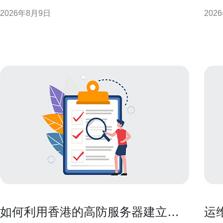
影响业务连续性。通过提前规划冗余与容灾，可以尽
息。
2026年8月9日
202
量降低单点失效风险，保证可用性与用户体验，同时
节点
满足运维可控与快速恢复的要求。 链路故障的常见场
因此
景与对业务的影响 常见链路故障包括上游ISP中断、
景下的表现与
机房
房部
如何利用香港的高防服务器建立可
运