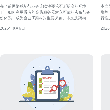
靠的灾备与备份体系
吗
在当前网络威胁与业务连续性要求不断提高的环境
本文
下，如何利用香港的高防服务器建立可靠的灾备与备
翻墙
份体系，成为企业IT架构的重要课题。本文从架构设
行性
计、部署要点到运维实践，提供可落地的策略与建
与安
2026年8月6日
202
议，帮助企业在港部署高抗压能力的灾备方案，兼顾
服务
性能与合规性。 为什么选择香港的高防服务器作为灾
港作
备基础 选择香港的高防服务器作为灾备基础，有多个
可直
显
源。