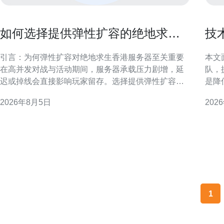
如何选择提供弹性扩容的绝地求生
技
香港服务器以应对流量高峰
的
引言：为何弹性扩容对绝地求生香港服务器至关重要
本文
在高并发对战与活动期间，服务器承载压力剧增，延
队，
迟或掉线会直接影响玩家留存。选择提供弹性扩容的
是降
绝地求生香港服务器，可以在流量高峰快速扩展资源
性。 准备阶段：明确目标与参与方 在对接前，应梳理
2026年8月5日
202
并在低峰回收，既保证游戏体验，又控制运维成本。
业务
延迟与带宽：选择香港节点的首要考虑 香港地理位置
部负
靠近中国南部与东南亚，低延迟是主要优势。检验候
责人
选服务器时，应
1