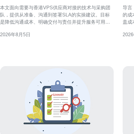
的公司沟通需求与SLA条款
R
本文面向需要与香港VPS供应商对接的技术与采购团
导言：目标与
队，提供从准备、沟通到签署SLA的实操建议。目标
的成
是降低沟通成本、明确交付与责任并提升服务可用
盖成
性。 准备阶段：明确目标与参与方 在对接前，应梳理
规风
2026年8月5日
202
业务目标、流量峰值、合规要求与预算边界，明确内
一、推广
部负责人与审批节点。提前列出关键联系人、技术负
提，
责人和运维值班表，确保对接期间信息畅通。
全费