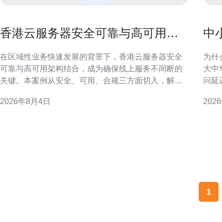
香港云服务器安全可靠与高可用架
中小
构结合提升业务连续性的案例
怎
在区域性业务快速发展的背景下，香港云服务器安全
为什么
可靠与高可用架构结合，成为确保线上服务不间断的
大中
关键。本案例从安全、可用、合规三方面切入，解析
问延
如何在香港部署具备高业务连续性的云端环境，兼顾
uc
2026年8月4日
202
本地法规与延迟要求，达到稳健运营目标。 香港云服
性及
务器的安全挑战与合规要求 香港作为国际金融与数据
客地理分
枢纽，云服务需面临跨境数据流、隐私保护及监管合
1