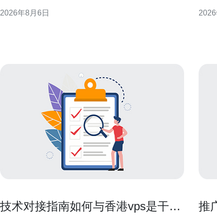
与安全控制建议，而非规避监管的操作指南。 香港云
结合
2026年8月6日
202
服务器与访问境外内容的现实关系 从网络层面看，香
中减
港作为国际互联网枢纽，部署在该区域的云主机通常
确需
可直连全球互联网，因此在技术上可用于访问境外资
求：
源。但实际可达
不同
技术对接指南如何与香港vps是干嘛
推