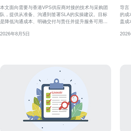
的公司沟通需求与SLA条款
R
本文面向需要与香港VPS供应商对接的技术与采购团
导言：目标与
队，提供从准备、沟通到签署SLA的实操建议。目标
的成
是降低沟通成本、明确交付与责任并提升服务可用
盖成
性。 准备阶段：明确目标与参与方 在对接前，应梳理
规风
2026年8月5日
202
业务目标、流量峰值、合规要求与预算边界，明确内
一、推广
部负责人与审批节点。提前列出关键联系人、技术负
提，
责人和运维值班表，确保对接期间信息畅通。
全费