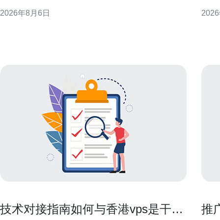
与安全控制建议，而非规避监管的操作指南。 香港云
结合
2026年8月6日
202
服务器与访问境外内容的现实关系 从网络层面看，香
中减
港作为国际互联网枢纽，部署在该区域的云主机通常
确需
可直连全球互联网，因此在技术上可用于访问境外资
求：
源。但实际可达
不同
技术对接指南如何与香港vps是干嘛
推