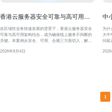
香港云服务器安全可靠与高可用架
中小
构结合提升业务连续性的案例
怎
在区域性业务快速发展的背景下，香港云服务器安全
为什么
可靠与高可用架构结合，成为确保线上服务不间断的
大中
关键。本案例从安全、可用、合规三方面切入，解析
问延
如何在香港部署具备高业务连续性的云端环境，兼顾
uc
2026年8月4日
202
本地法规与延迟要求，达到稳健运营目标。 香港云服
性及
务器的安全挑战与合规要求 香港作为国际金融与数据
客地理分
枢纽，云服务需面临跨境数据流、隐私保护及监管合
1