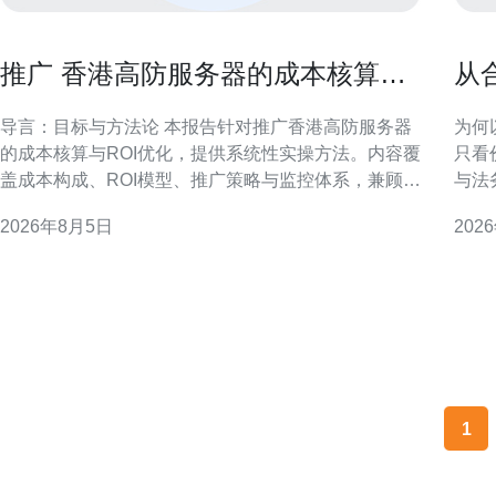
推广 香港高防服务器的成本核算与
从
ROI优化实操报告
器
导言：目标与方法论 本报告针对推广香港高防服务器
为何
的成本核算与ROI优化，提供系统性实操方法。内容覆
只看
盖成本构成、ROI模型、推广策略与监控体系，兼顾合
与法
规风险与运营落地，便于市场与技术团队协同决策。
降；
2026年8月5日
202
一、推广成本构成与核算方法 明确成本构成是核算前
对金融
提，包含渠道投入、创意制作、技术运维、带宽与安
述 
全费用及人员成本。采用分摊法与活
例（
相应
1