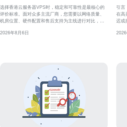
的香港云服务器vps服务
香
选择香港云服务器VPS时，稳定和可靠性是最核心的
引言
评价标准。面对众多主流厂商，您需要以网络质量、
在高
机房位置、硬件配置和售后支持为主线进行对比，并
迟或
结合业务类型和预算做出权衡，这样才能在实际运营
绝地
2026年8月6日
202
中减少故障和性能波动，确保线上服务稳定可用。 明
并在
确需求：为何稳定可靠比价格更重要 先明确业务需
延迟
求：是做面向中国内地的站点，还是面向国际用户？
靠近
不同场景对应不同
选服