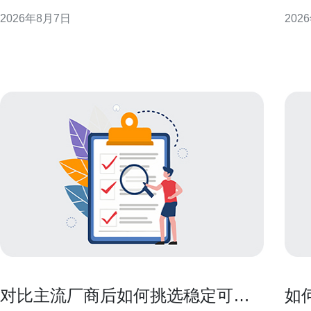
现或附加资源方式呈现，短期内会影响香港云服务器
计、
2026年8月7日
202
租金的公开报价与谈判空间，但长期租金走势仍受整
议，
体需求与基建成本约束。 季节性促销对租金的直接影
性能与合规性。
响 促销期间公开报价下降或出现试用期，会降低短期
备基础 选择香港的高防服务器作为灾
内企业的云端开
显
对比主流厂商后如何挑选稳定可靠
如