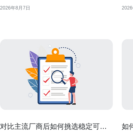
现或附加资源方式呈现，短期内会影响香港云服务器
计、
2026年8月7日
202
租金的公开报价与谈判空间，但长期租金走势仍受整
议，
体需求与基建成本约束。 季节性促销对租金的直接影
性能与合规性。
响 促销期间公开报价下降或出现试用期，会降低短期
备基础 选择香港的高防服务器作为灾
内企业的云端开
显
对比主流厂商后如何挑选稳定可靠
如