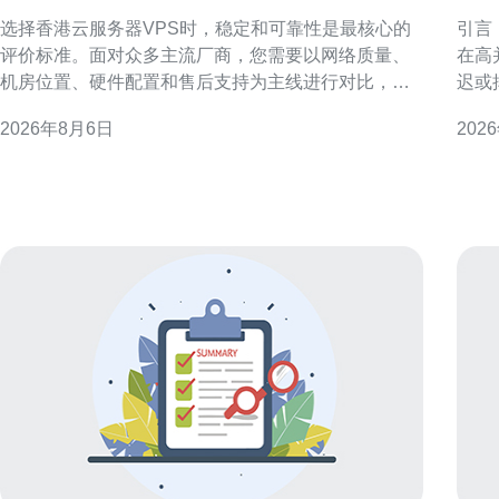
的香港云服务器vps服务
香
选择香港云服务器VPS时，稳定和可靠性是最核心的
引言
评价标准。面对众多主流厂商，您需要以网络质量、
在高
机房位置、硬件配置和售后支持为主线进行对比，并
迟或
结合业务类型和预算做出权衡，这样才能在实际运营
绝地
2026年8月6日
202
中减少故障和性能波动，确保线上服务稳定可用。 明
并在
确需求：为何稳定可靠比价格更重要 先明确业务需
延迟
求：是做面向中国内地的站点，还是面向国际用户？
靠近
不同场景对应不同
选服