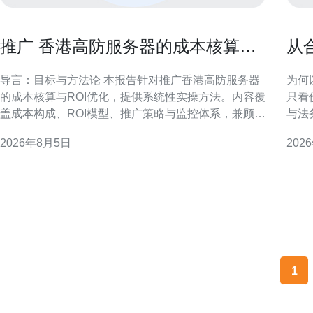
推广 香港高防服务器的成本核算与
从
ROI优化实操报告
器
导言：目标与方法论 本报告针对推广香港高防服务器
为何
的成本核算与ROI优化，提供系统性实操方法。内容覆
只看
盖成本构成、ROI模型、推广策略与监控体系，兼顾合
与法
规风险与运营落地，便于市场与技术团队协同决策。
降；
2026年8月5日
202
一、推广成本构成与核算方法 明确成本构成是核算前
对金融
提，包含渠道投入、创意制作、技术运维、带宽与安
述 
全费用及人员成本。采用分摊法与活
例（
相应
1